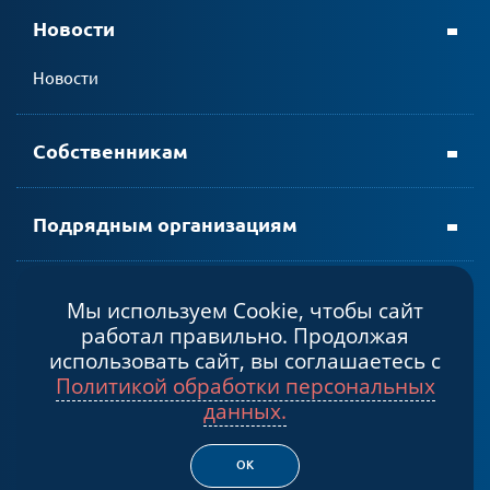
Новости
личном кабинете АтомЭнергоСбыт
Новости
мобильном приложении АтомЭнергоСбыт
Собственникам
Подрядным организациям
Мы используем Cookie, чтобы сайт
Политика конфиденциальности
работал правильно. Продолжая
Cогласие на обработку персональных данных
использовать сайт, вы соглашаетесь с
Политикой обработки персональных
© 2026, Некоммерческая организация «Фонд капитального
данных.
ремонта общего имущества в многоквартирных домах в
Мурманской области»
ОК
Создание сайта – Старт Икс