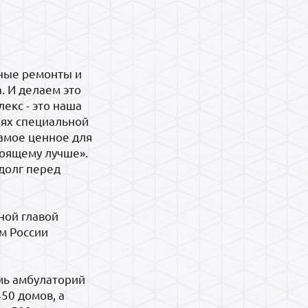
бные ремонты и
. И делаем это
екс - это наша
лях специальной
Самое ценное для
тоящему лучше».
долг перед
ной главой
м России
емь амбулаторий
50 домов, а