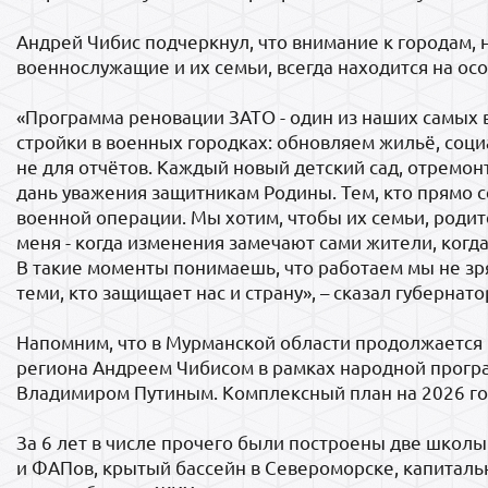
Андрей Чибис подчеркнул, что внимание к городам,
военнослужащие и их семьи, всегда находится на ос
«Программа реновации ЗАТО - один из наших самых
стройки в военных городках: обновляем жильё, соц
не для отчётов. Каждый новый детский сад, отремо
дань уважения защитникам Родины. Тем, кто прямо 
военной операции. Мы хотим, чтобы их семьи, родит
меня - когда изменения замечают сами жители, когда
В такие моменты понимаешь, что работаем мы не зр
теми, кто защищает нас и страну», – сказал губернато
Напомним, что в Мурманской области продолжается
региона Андреем Чибисом в рамках народной прогр
Владимиром Путиным. Комплексный план на 2026 го
За 6 лет в числе прочего были построены две школы
и ФАПов, крытый бассейн в Североморске, капиталь