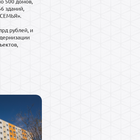
о 500 домов,
6 зданий,
.СЕМЬЯ».
рд рублей, и
одернизации
ъектов,