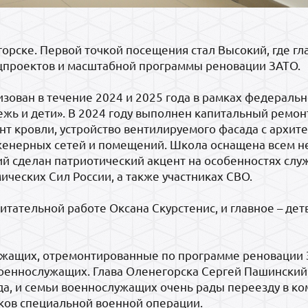
орске. Первой точкой посещения стал Высокий, где гл
цпроектов и масштабной программы реновации ЗАТО.
ован в течение 2024 и 2025 года в рамках федеральн
жь и дети». В 2024 году выполнен капитальный ремон
онт кровли, устройство вентилируемого фасада с архит
нженерных сетей и помещений. Школа оснащена всем 
 сделан патриотический акцент на особенностях слу
ческих Сил России, а также участниках СВО.
итательной работе Оксана Скурстенис, и главное – дет
ужащих, отремонтированные по программе реновации З
оеннослужащих. Глава Оленегорска Сергей Пашинский
а, и семьи военнослужащих очень рады переезду в к
иков специальной военной операции.