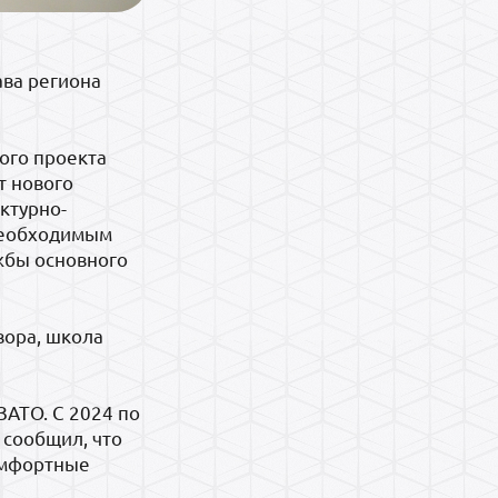
ава региона
ого проекта
т нового
ектурно-
необходимым
жбы основного
вора, школа
АТО. С 2024 по
 сообщил, что
омфортные