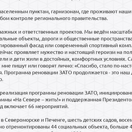
 населенным пунктам, гарнизонам, где проживают наши
обом контроле регионального правительства.
 важных и ответственных проектов. Мы ведём масшта
иальные объекты, дороги и общественные пространства
нтированный фасад или современный спортивный компл
сейчас проявляет мужество и настоящий героизм на по
ели и дети жили в достойных, комфортных условиях. 
 мне пишут или говорят лично: «Спасибо, стало по-нас
я. Программа реновации ЗАТО продолжается - это наш 
р.
 реализация программы реновации ЗАТО, инициирован
аммы «На Севере – жить!» и поддержанная Президенто
д включает 66 мероприятий.
 в Североморске и Печенге, шесть детских садов, вос
но отремонтированы 44 социальных объекта, больше 4