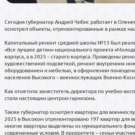
Сегодня губернатор Андрей Чибис работает в Оленег
осмотрел объекты, отремонтированные в рамках на
Капитальный ремонт средней школы №13 был реализ
«Все лучшее детям» национального проекта «Молоде
корпуса, а в 2025 – старого корпуса. Проведены рем
художественной подсветкой, ремонт внутренних и
оборудованием и мебелью, в оформлении помещений
населения Высокого – военнослужащих Военно-Косми
Как отметила заместитель директора по учебно-восп
стала настоящим центром гарнизона.
Также губернатор осмотрел квартиры для военносл
2025 в Высоком отремонтировано 197 квартир для в
многие квартиры выделены из муниципального фонд
современные условия. В приоритете – семьи участн