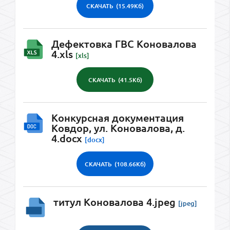
СКАЧАТЬ
(15.49Кб)
Дефектовка ГВС Коновалова
4.xls
[xls]
СКАЧАТЬ
(41.5Кб)
Конкурсная документация
Ковдор, ул. Коновалова, д.
4.docx
[docx]
СКАЧАТЬ
(108.66Кб)
титул Коновалова 4.jpeg
[jpeg]