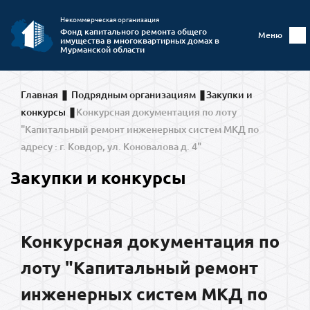
Некоммерческая организация
Фонд капитального ремонта общего
Меню
имущества в многоквартирных домах в
Мурманской области
Главная
Подрядным организациям
Закупки и
конкурсы
Конкурсная документация по лоту
"Капитальный ремонт инженерных систем МКД по
адресу : г. Ковдор, ул. Коновалова д. 4"
Закупки и конкурсы
Конкурсная документация по
лоту "Капитальный ремонт
инженерных систем МКД по