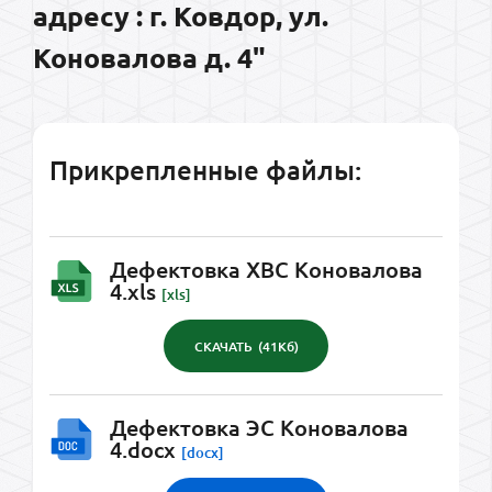
адресу : г. Ковдор, ул.
Коновалова д. 4"
Прикрепленные файлы:
Дефектовка ХВС Коновалова
4.xls
[xls]
СКАЧАТЬ
(41Кб)
Дефектовка ЭС Коновалова
4.docx
[docx]