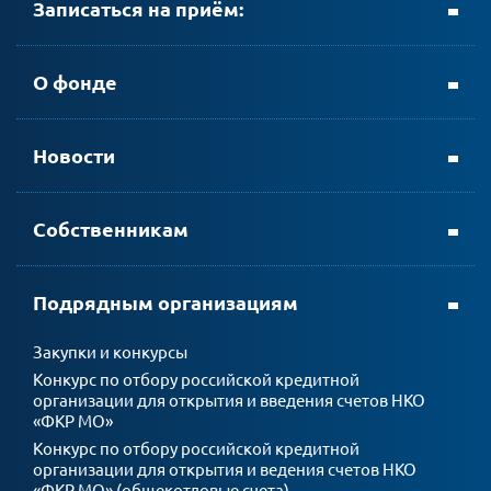
Записаться на приём:
+ 7 (8152) 69-23-35
О фонде
Новости
личном кабинете АтомЭнергоСбыт
Собственникам
мобильном приложении АтомЭнергоСбыт
Подрядным организациям
Закупки и конкурсы
Конкурс по отбору российской кредитной
организации для открытия и введения счетов НКО
«ФКР МО»
Конкурс по отбору российской кредитной
организации для открытия и ведения счетов НКО
«ФКР МО» (общекотловые счета)