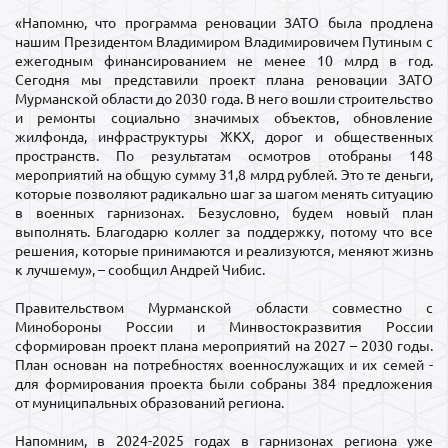
«Напомню, что программа реновации ЗАТО была продлена
нашим Президентом Владимиром Владимировичем Путиным с
ежегодным финансированием не менее 10 млрд в год.
Сегодня мы представили проект плана реновации ЗАТО
Мурманской области до 2030 года. В него вошли строительство
и ремонты социально значимых объектов, обновление
жилфонда, инфраструктуры ЖКХ, дорог и общественных
пространств. По результатам осмотров отобраны 148
мероприятий на общую сумму 31,8 млрд рублей. Это те деньги,
которые позволяют радикально шаг за шагом менять ситуацию
в военных гарнизонах. Безусловно, будем новый план
выполнять. Благодарю коллег за поддержку, потому что все
решения, которые принимаются и реализуются, меняют жизнь
к лучшему», – сообщил Андрей Чибис.
Правительством Мурманской области совместно с
Минобороны России и Минвостокразвития России
сформирован проект плана мероприятий на 2027 – 2030 годы.
План основан на потребностях военнослужащих и их семей -
для формирования проекта были собраны 384 предложения
от муниципальных образований региона.
Напомним, в 2024-2025 годах в гарнизонах региона уже