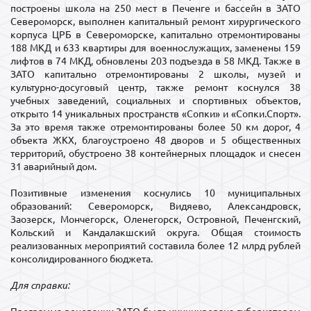
построены школа на 250 мест в Печенге и бассейн в ЗАТО
Североморск, выполнен капитальный ремонт хирургического
корпуса ЦРБ в Североморске, капитально отремонтированы
188 МКД и 633 квартиры для военнослужащих, заменены 159
лифтов в 74 МКД, обновлены 203 подъезда в 58 МКД. Также в
ЗАТО капитально отремонтированы 2 школы, музей и
культурно-досуговый центр, также ремонт коснулся 38
учебных заведений, социальных и спортивных объектов,
открыто 14 уникальных пространств «Сопки» и «Сопки.Спорт».
За это время также отремонтированы более 50 км дорог, 4
объекта ЖКХ, благоустроено 48 дворов и 5 общественных
территорий, обустроено 38 контейнерных площадок и снесен
31 аварийный дом.
Позитивные изменения коснулись 10 муниципальных
образований: Североморск, Видяево, Александровск,
Заозерск, Мончегорск, Оленегорск, Островной, Печенгский,
Кольский и Кандалакшский округа. Общая стоимость
реализованных мероприятий составила более 12 млрд рублей
консолидированного бюджета.
Для справки: