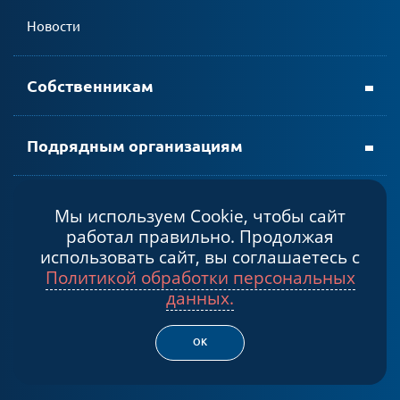
личном кабинете АтомЭнергоСбыт
Новости
мобильном приложении АтомЭнергоСбыт
Собственникам
Подрядным организациям
Мы используем Cookie, чтобы сайт
Политика конфиденциальности
работал правильно. Продолжая
Cогласие на обработку персональных данных
использовать сайт, вы соглашаетесь с
Политикой обработки персональных
© 2026, Некоммерческая организация «Фонд капитального
данных.
ремонта общего имущества в многоквартирных домах в
Мурманской области»
ОК
Создание сайта – Старт Икс