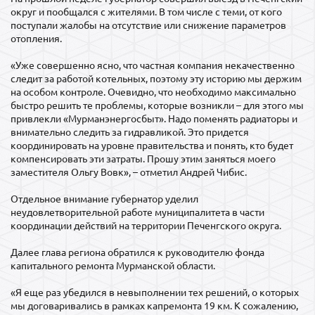
округ и пообщался с жителями. В том числе с теми, от кого
поступали жалобы на отсутствие или снижение параметров
отопления.
«Уже совершенно ясно, что частная компания некачественно
следит за работой котельных, поэтому эту историю мы держим
на особом контроле. Очевидно, что необходимо максимально
быстро решить те проблемы, которые возникли – для этого мы
привлекли «Мурманэнергосбыт». Надо поменять радиаторы и
внимательно следить за гидравликой. Это придется
координировать на уровне правительства и понять, кто будет
компенсировать эти затраты. Прошу этим заняться моего
заместителя Ольгу Вовк», – отметил Андрей Чибис.
Отдельное внимание губернатор уделил
неудовлетворительной работе муниципалитета в части
координации действий на территории Печенгского округа.
Далее глава региона обратился к руководителю фонда
капитального ремонта Мурманской области.
«Я еще раз убедился в невыполнении тех решений, о которых
мы договаривались в рамках капремонта 19 км. К сожалению,