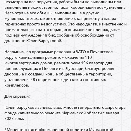
несмотря на все поручения, работы были не выполнены или
выполнены некачественно. Такая координация возмутительна.
Несмотря на все объемы, выполненные в других
муниципалитетах, такое отношение к капремонту в наших
гарнизонах просто недопустимо. Это надо делать качественно и
внимательно, и я на это обращал внимание не единожды», –
подчеркнул Андрей Чибис, сообщив об освобождении от
должности Юлии Барсуковой.
Напомним, по программе реновации ЗАТО в Печенгском
округе капитальным ремонтом охвачены 110
многоквартирных домов, ремонтируем 196 квартир для
военнослужащих в Печенге и в Луостари, благоустроены
дворовые и созданы новые общественные территории,
установлены 28 современных детских и спортивных
комплексов.
Для справки:
Юлия Барсукова занимала должность генерального директора
фонда капитального ремонта Мурманской области с января
2022 года.
/ Министерство информационной политики Мурманской