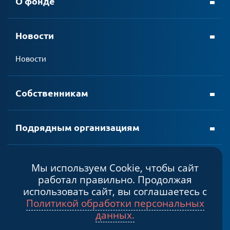
О фонде
Новости
личном кабинете АтомЭнергоСбыт
Новости
мобильном приложении АтомЭнергоСбыт
Собственникам
Подрядным организациям
Мы используем Cookie, чтобы сайт
Политика конфиденциальности
работал правильно. Продолжая
Cогласие на обработку персональных данных
использовать сайт, вы соглашаетесь с
Политикой обработки персональных
© 2026, Некоммерческая организация «Фонд капитального
данных.
ремонта общего имущества в многоквартирных домах в