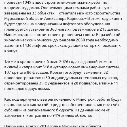
провести 1049 видов строительно-монтажных работ по
капремонту домов. Опережающими темпами работы уже
завершены на 33 объектах, – отметила министр строительства
Мурманской области Александра Карпова. – В этом году акцент
будет сделан на модернизации лифтового оборудования –
планируется установить 368 новых подъёмников в 215 домах.
Напомню, что в соответствии с решением совета Евразийской
экономической комиссии до февраля 2030 года необходимо
заменить 1436 лифтов, срок эксплуатации которых подходит к
концу».
Также в краткосрочный план 2026 года на данный момент
включён капремонт 318 внутридомовых инженерных систем,
107 крыш и 86 фасадов. Кроме того, будут заменены 32
водоподогревателя и 60 индивидуальных тепловых пунктов,
отремонтированы 39 фундаментов и 28 подвалов, а также 11
подъездов в двух домах.
Как подчеркнула глава регионального Минстроя, работы будут
выполняться как за счёт средств собственников, так и за счёт
субсидии из регионального бюджета. На данный момент
заключены контракты по 94% жилых объектов.
Напомним, всего с 2019 года в Мурманской области