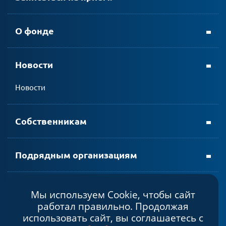
+ 7 (8152) 69-23-35
О фонде
Новости
личном кабинете АтомЭнергоСбыт
Новости
мобильном приложении АтомЭнергоСбыт
Собственникам
Подрядным организациям
Мы используем Cookie, чтобы сайт
Политика конфиденциальности
работал правильно. Продолжая
Cогласие на обработку персональных данных
использовать сайт, вы соглашаетесь с