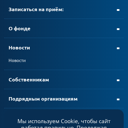
Записаться на приём:
+ 7 (8152) 69-23-35
О фонде
Новости
личном кабинете АтомЭнергоСбыт
Новости
мобильном приложении АтомЭнергоСбыт
Собственникам
Подрядным организациям
Мы используем Cookie, чтобы сайт
Политика конфиденциальности
работал правильно. Продолжая