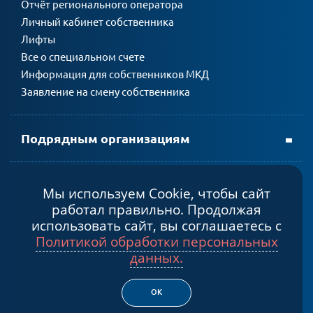
Отчёт регионального оператора
Личный кабинет собственника
Лифты
Все о специальном счете
Информация для собственников МКД
Заявление на смену собственника
Подрядным организациям
Мы используем Cookie, чтобы сайт
Политика конфиденциальности
работал правильно. Продолжая
Cогласие на обработку персональных данных
использовать сайт, вы соглашаетесь с
Политикой обработки персональных
© 2026, Некоммерческая организация «Фонд капитального
данных.
ремонта общего имущества в многоквартирных домах в
Мурманской области»
ОК
Создание сайта – Старт Икс